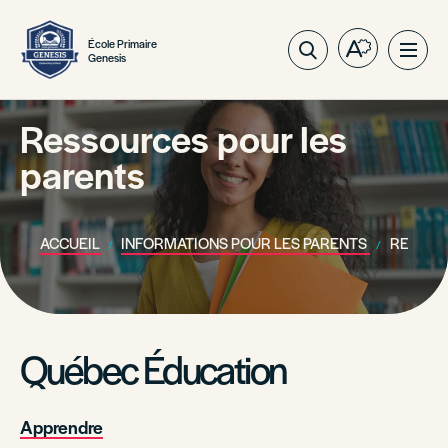
École Primaire
Ouvrez
Ouvri
Genesis
la
la
barre
navig
d'outils
Ressources pour les
du
d'accessibil
site
parents
ACCUEIL
INFORMATIONS POUR LES PARENTS
RESSOU
Québec Éducation
Apprendre