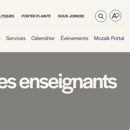
LITIQUES
PORTER PLAINTE
NOUS JOINDRE
Ouvre
la
barre
d'outil
s
Services
Calendrier
Événements
Mozaïk Portal
d'acces
des enseignants